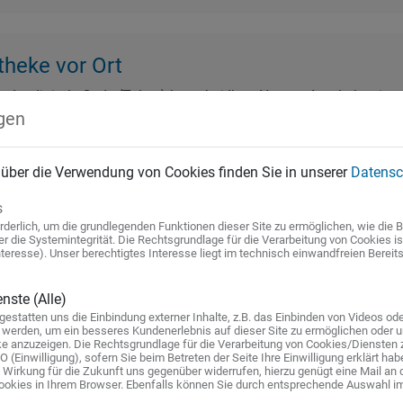
theke vor Ort
 der digitale Code (Token) kann bei Ihrer Neptun-Apotheke einge
gen
onischen Gesundheitskarte einen Besuch abzustatten. Ihr Rezept 
n oder Sie können es fotografieren und uns Ihr E-Rezept direkt
den wir umgehend benachrichtigt, um sie sofort zu bearbeiten. B
 über die Verwendung von Cookies finden Sie in unserer
Datensc
ontaktieren. Wir werden Ihnen genaue Informationen darüber mit
 Codes wird dieser ungültig. Das E-Rezept kann somit nur einma
s
rderlich, um die grundlegenden Funktionen dieser Site zu ermöglichen, wie die Be
n Sie die Möglichkeit, das verschlüsselte Dokument an eine Ap
 die Systemintegrität. Die Rechtsgrundlage für die Verarbeitung von Cookies ist Ar
eresse). Unser berechtigtes Interesse liegt im technisch einwandfreien Bereits
persönlich vorbeischauen oder direkt in der Gematik-App nach de
 Rezept bequem von überall aus senden können. Unser System zeig
nste (Alle)
r Bearbeitung. Falls Fragen oder Bedenken auftreten, können Si
estatten uns die Einbindung externer Inhalte, z.B. das Einbinden von Videos ode
ehend, sobald Ihre Medikamente abholbereit sind oder wir sie pe
werden, um ein besseres Kundenerlebnis auf dieser Site zu ermöglichen oder um
e anzuzeigen. Die Rechtsgrundlage für die Verarbeitung von Cookies/Diensten 
GVO (Einwilligung), sofern Sie beim Betreten der Seite Ihre Einwilligung erklärt ha
t Wirkung für die Zukunft uns gegenüber widerrufen, hierzu genügt eine Mail an 
ookies in Ihrem Browser. Ebenfalls können Sie durch entsprechende Auswahl im