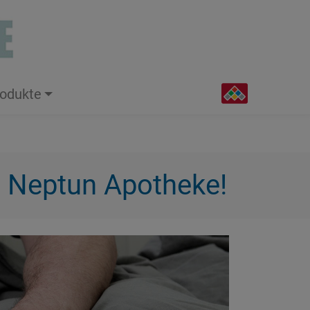
odukte
er Neptun Apotheke!