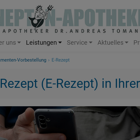
er uns
Leistungen
Service
Aktuelles
Pr
menten-Vorbestellung
›
E-Rezept
Inhalation
Inhalationsgeräte
Rezept (E-Rezept) in Ihr
Blutdruck
Milchpumpe
Polymedikation
E-Rezept