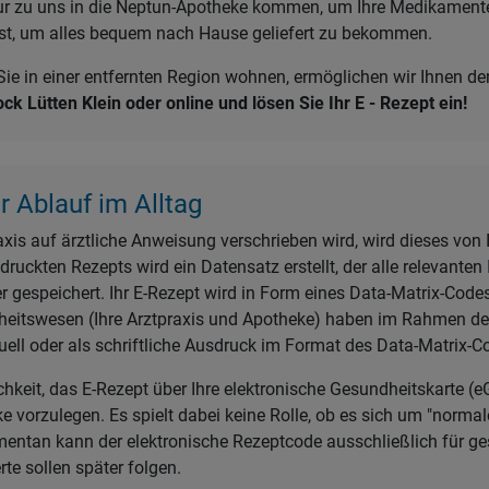
n nur zu uns in die Neptun-Apotheke kommen, um Ihre Medikamen
enst, um alles bequem nach Hause geliefert zu bekommen.
r Sie in einer entfernten Region wohnen, ermöglichen wir Ihnen 
k Lütten Klein oder online und lösen Sie Ihr E - Rezept ein!
r Ablauf im Alltag
is auf ärztliche Anweisung verschrieben wird, wird dieses von Ih
druckten Rezepts wird ein Datensatz erstellt, der alle relevante
r gespeichert. Ihr E-Rezept wird in Form eines Data-Matrix-Code
eitswesen (Ihre Arztpraxis und Apotheke) haben im Rahmen der 
tuell oder als schriftliche Ausdruck im Format des Data-Matrix-C
hkeit, das E-Rezept über Ihre elektronische Gesundheitskarte (
ke vorzulegen. Es spielt dabei keine Rolle, ob es sich um "normal
mentan kann der elektronische Rezeptcode ausschließlich für ges
rte sollen später folgen.