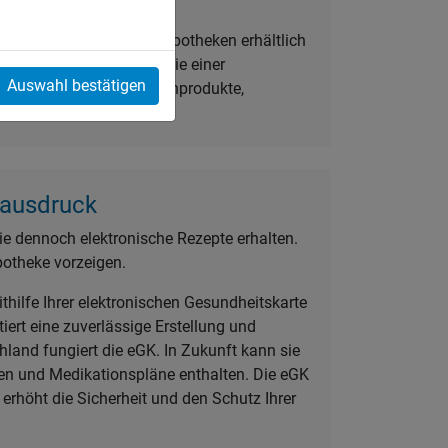
n?
rwendet, die sowohl in Apotheken erhältlich
tel noch nicht möglich, die einer
Auswahl bestätigen
rordnungen. Auch Medizinprodukte,
rausdruck
e dennoch elektronische Rezepte erhalten.
potheke vorzeigen.
thilfe Ihrer elektronischen Gesundheitskarte
tiert eine zuverlässige Erstellung und
hland fungiert die eGK. In Zukunft kann sie
gen und Medikationspläne enthalten. Die eGK
rhöht die Sicherheit und den Schutz Ihrer