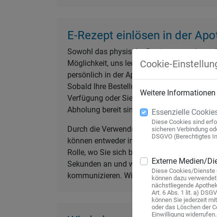
E-Rezept einlösen in der Apo
Sowohl das physische Papierrezept als auch
Cookie-Einstellun
Möglichkeit, uns lediglich mit Ihrer elektr
persönlich in der Apotheke abgegeben werde
Sobald Ihre Bestellung bei uns eingeht, wer
Weitere Informationen
Verfügung oder Sie können uns telefonisch k
Abholung bereit sind. Nach Bearbeitung des
Essenzielle Cookie
Diese Cookies sind erfo
Durch die Verwendung der E-Rezept-App habe
sicheren Verbindung oder
DSGVO (Berechtigtes Int
können entweder in der örtlichen Apotheke 
Rolle, wo Sie sich befinden, da Sie uns Ihr
Externe Medien/Die
Sekunden an und wir beginnen sofort mit de
Diese Cookies/Dienste g
kommunizieren. Wir benachrichtigen Sie umg
können dazu verwendet 
nächstliegende Apothek
Art. 6 Abs. 1 lit. a) DS
können Sie jederzeit mi
oder das Löschen der C
Einwilligung widerrufen.