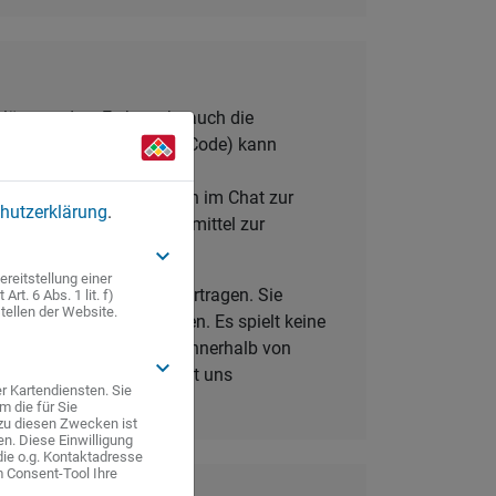
löst werden. Es besteht auch die
in Papierform (physischer Code) kann
 zusenden.
ei Fragen stehen wir Ihnen im Chat zur
hutzerklärung
.
teilen, wann Ihre Arzneimittel zur
l eingelöst werden.
keyboard_arrow_down
reitstellung einer
otheke Ihrer Wahl zu übertragen. Sie
t. 6 Abs. 1 lit. f)
tellen der Website.
r Neptun-Apotheke suchen. Es spielt keine
t Ihnen Ihre Bestellung innerhalb von
keyboard_arrow_down
e einfach über die App mit uns
r Kartendiensten. Sie
r Botendienst liefern.
 die für Sie
zu diesen Zwecken ist
ben. Diese Einwilligung
die o.g. Kontaktadresse
 Consent-Tool Ihre