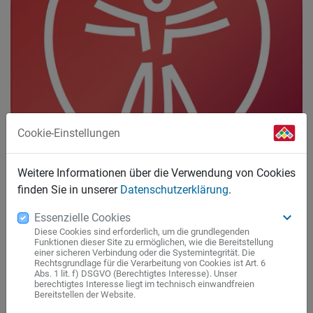
Cookie-Einstellungen
Weitere Informationen über die Verwendung von Cookies
finden Sie in unserer
Datenschutzerklärung
.
keyboard_arrow_down
Essenzielle Cookies
Mit der gesund.de App lösen Sie Ihr E-Rezept von der Gesundheitskarte
online ein. Halten Sie dazu die Karte an Ihr Handy. CardLink macht es
Diese Cookies sind erforderlich, um die grundlegenden
Funktionen dieser Site zu ermöglichen, wie die Bereitstellung
möglich!
einer sicheren Verbindung oder die Systemintegrität. Die
Rechtsgrundlage für die Verarbeitung von Cookies ist Art. 6
Abs. 1 lit. f) DSGVO (Berechtigtes Interesse). Unser
Seit Sptember 2024 es noch einfacher, Ihr E-Rezept in der
berechtigtes Interesse liegt im technisch einwandfreien
Bereitstellen der Website.
Neptun-Apotheke einzulösen. Sie nutzen dafür Ihre