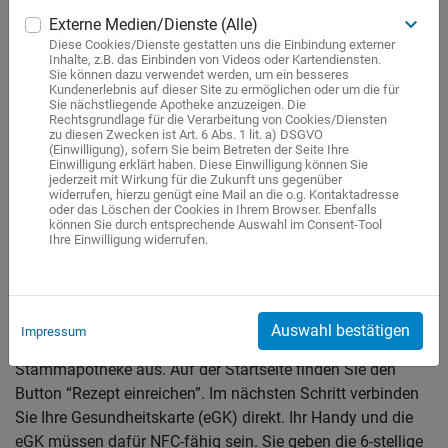
Gesundheitskarte über Ihr Handy. Mit der
App "gesund.de"
keyboard_arrow_down
Externe Medien/Dienste (Alle)
lösen Sie das E-Rezept von der Krankenkassenkarte ganz
Diese Cookies/Dienste gestatten uns die Einbindung externer
einfach ein. Sie müssen nur die Karte an Ihr Handy halten.
Inhalte, z.B. das Einbinden von Videos oder Kartendiensten.
Besonders praktisch: Sie können auch Rezepte von
Sie können dazu verwendet werden, um ein besseres
Kundenerlebnis auf dieser Site zu ermöglichen oder um die für
Familienangehörigen oder anderen Personen auf diese
Sie nächstliegende Apotheke anzuzeigen. Die
Weise einlösen.
Rechtsgrundlage für die Verarbeitung von Cookies/Diensten
zu diesen Zwecken ist Art. 6 Abs. 1 lit. a) DSGVO
(Einwilligung), sofern Sie beim Betreten der Seite Ihre
Laden Sie die
"gesund.de" App
im
Apple Appstore
oder im
Einwilligung erklärt haben. Diese Einwilligung können Sie
jederzeit mit Wirkung für die Zukunft uns gegenüber
Google Playstore
herunter. So verwalten Sie Ihre E-Rezepte
widerrufen, hierzu genügt eine Mail an die o.g. Kontaktadresse
vollständig digital und ohne Mühe von überall aus. Endlich
oder das Löschen der Cookies in Ihrem Browser. Ebenfalls
können Sie durch entsprechende Auswahl im Consent-Tool
haben Sie wieder eine Übersicht über Ihre Verordnungen
Ihre Einwilligung widerrufen.
durch Ihre Ärzt:innen. Sie benötigen weder eine PIN noch
andere Unterlagen von Ihrer Krankenkasse.
Die Anwendung ist sehr einfach. Wählen Sie nach dem
Auswahl bestätigen
Impressum
Herunterladen die Neptun-Apotheke als Ihre
Stammapotheke aus. Auf der Startseite finden Sie den
Button “Rezept einreichen”. Im nächsten Schritt verbinden
Sie Ihre Gesundheitskarte (eGK) direkt. Ihr Handy und die
eGK müssen dafür NFC-fähig sein. Sie geben die 6-stellige